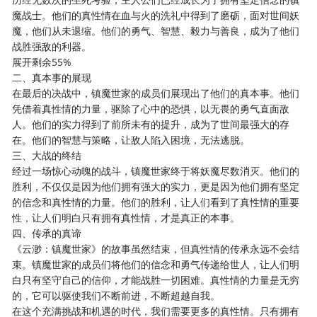
魔战士。他们的真性情在血与火的洗礼中得到了磨砺，面对世间妖
魔，他们从未退缩。他们的勇气、智慧、毅力与善良，成为了他们
战胜强敌的利器。
展开剩余55%
二、真本事的展现
在最后的决战中，镇魔世家的成员们展现出了他们的真本事。他们
凭借着真性情的力量，驱除了心中的恐惧，以无畏的勇气直面敌
人。他们的实力得到了前所未有的提升，成为了世间最强大的存
在。他们的智慧与策略，让敌人陷入困境，无法逃脱。
三、大战的终结
经过一场惊心动魄的战斗，镇魔世家终于将妖魔尽数消灭。他们的
胜利，不仅仅是因为他们拥有强大的实力，更是因为他们拥有坚定
的信念和真性情的力量。他们的胜利，让人们看到了真性情的重要
性，让人们明白只有拥有真性情，才是真正的本事。
四、传承的真谛
《云渺：镇魔世家》的故事虽然结束，但真性情的传承永远不会结
束。镇魔世家的成员们将他们的信念和勇气传递给世人，让人们明
白只有坚守自己的信仰，才能战胜一切困难。真性情的力量是无穷
的，它可以驱使我们不断前进，不断超越自我。
在这个充满挑战和机遇的时代，我们需要更多的真性情。只有拥有